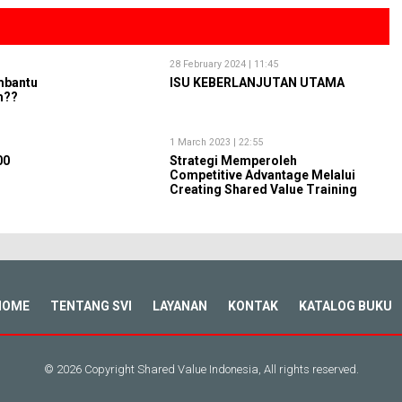
28 February 2024 | 11:45
mbantu
ISU KEBERLANJUTAN UTAMA
m??
1 March 2023 | 22:55
00
Strategi Memperoleh
Competitive Advantage Melalui
Creating Shared Value Training
HOME
TENTANG SVI
LAYANAN
KONTAK
KATALOG BUKU
© 2026 Copyright Shared Value Indonesia, All rights reserved.