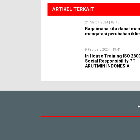
ARTIKEL TERKAIT
21 March 2024 | 09:10
Bagaimana kita dapat me
mengatasi perubahan ikli
9 February 2024 | 19:41
In House Training ISO 260
Social Responsibility PT
ARUTMIN INDONESIA