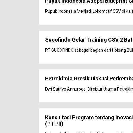
Pupuk Indonesia Adopsi Blueprint C
Pupuk Indonesia Menjadi Lokomotif CSV di Kal
Sucofindo Gelar Training CSV 2 Ba
PT SUCOFINDO sebagai bagian dari Holding BUM
Petrokimia Gresik Diskusi Perkem
Dwi Satriyo Annurogo, Direktur Utama Petroki
Konsultasi Program tentang Inovasi
(PT PII)